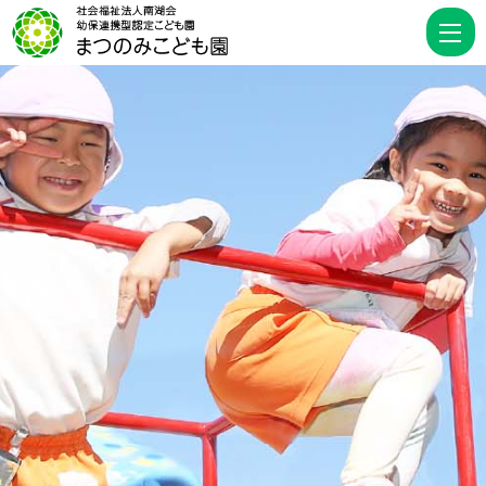
カ
テ
ゴ
リ
ー
園
で
の
様
子 P
4
|
幼
保