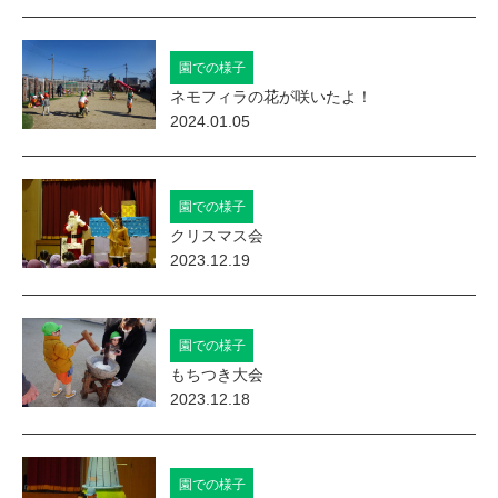
ど
も
園での様子
園
ネモフィラの花が咲いたよ！
南
2024.01.05
湖
会
園での様子
｜
クリスマス会
2023.12.19
堺
市
の
園での様子
教
もちつき大会
2023.12.18
育
保
育
園での様子