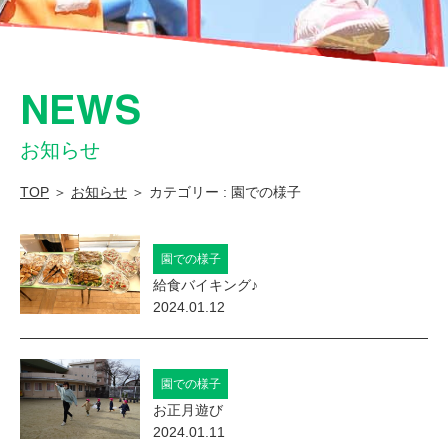
連
携
型
NEWS
認
定
お知らせ
こ
TOP
＞
お知らせ
＞ カテゴリー : 園での様子
ど
も
園での様子
園
給食バイキング♪
ま
2024.01.12
つ
の
園での様子
み
お正月遊び
こ
2024.01.11