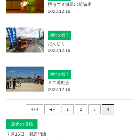
堺市ゴミ減量出前講座
2023.12.18
園での様子
だんじり
2023.12.18
園での様子
ミニ運動会
2023.12.18
4 / 4
«
1
2
3
4
最近の投稿
７月16日 園庭開放