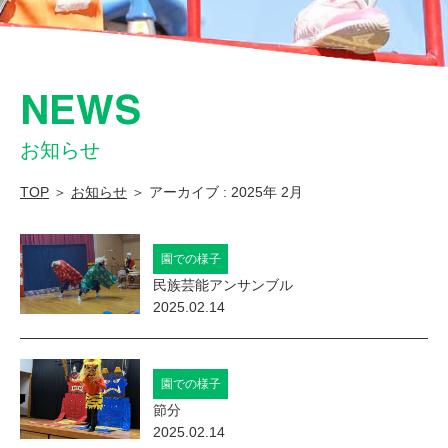
園
ま
つ
NEWS
の
み
お知らせ
こ
TOP
＞
お知らせ
＞ アーカイブ : 2025年 2月
ど
も
園での様子
園
民族芸能アンサンブル
南
2025.02.14
湖
会
園での様子
｜
節分
堺
2025.02.14