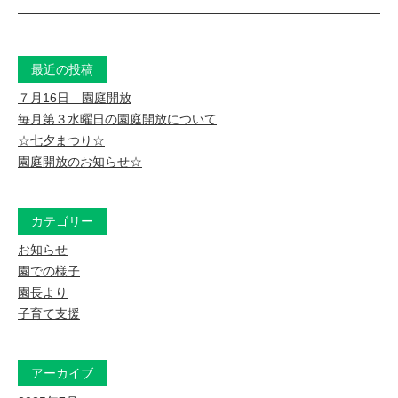
市
の
教
最近の投稿
育
７月16日 園庭開放
毎月第３水曜日の園庭開放について
保
☆七夕まつり☆
育
園庭開放のお知らせ☆
カテゴリー
お知らせ
園での様子
園長より
子育て支援
アーカイブ