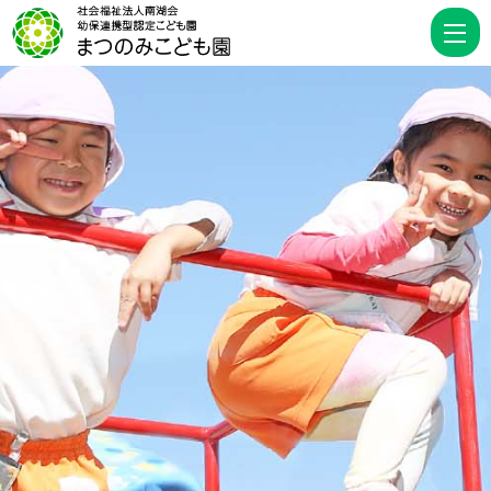
202
2
月
|
幼
保
連
携
型
認
定
こ
ど
も