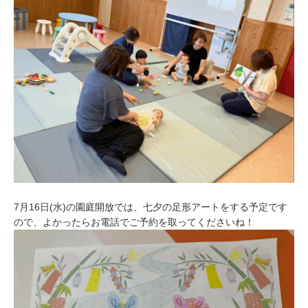
ま
つ
の
み
こ
ど
も
園
南
湖
7月16日(水)の園庭開放では、七夕の足形アートをする予定です
ので、よかったらお電話でご予約を取ってくださいね！
会
｜
堺
市