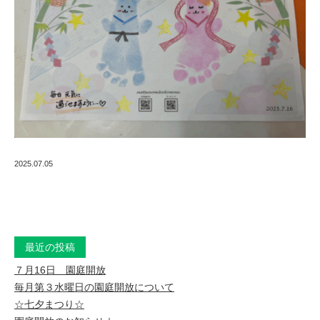
の
教
育
保
育
2025.07.05
最近の投稿
７月16日 園庭開放
毎月第３水曜日の園庭開放について
☆七夕まつり☆