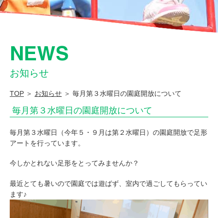
い
て
|
NEWS
幼
保
お知らせ
連
TOP
＞
お知らせ
＞ 毎月第３水曜日の園庭開放について
携
毎月第３水曜日の園庭開放について
型
認
毎月第３水曜日（今年５・９月は第２水曜日）の園庭開放で足形
アートを行っています。
定
こ
今しかとれない足形をとってみませんか？
ど
最近とても暑いので園庭では遊ばず、室内で過ごしてもらってい
も
ます♪
園