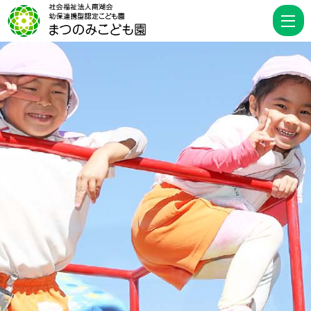
毎
月
第
３
水
曜
日
の
園
庭
開
放
に
つ