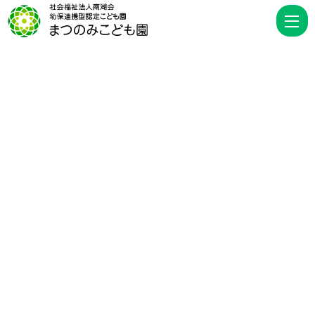
未
分
類
|
幼
保
連
携
型
認
定
こ
ど
も