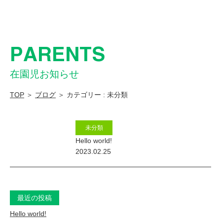
園
ま
つ
PARENTS
の
み
在園児お知らせ
こ
TOP
＞
ブログ
＞ カテゴリー : 未分類
ど
も
未分類
園
Hello world!
南
2023.02.25
湖
会
｜
最近の投稿
堺
Hello world!